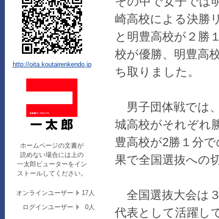
その中で女子では
崎高校による決勝
と明豊高校が２勝
校が優勝、明豊高
http://oita.koutairenkendo.jp
ち取りました。
男子団体戦では、
城高校がそれぞれ
豊高校が2勝１分
ホームページの文書が
読めない場合には上の
果で全国選抜への
一太郎ビューターをイン
ストールしてください。
全国選抜大会は３
オンラインユーザー
17人
ログインユーザー
0人
代表として活躍し