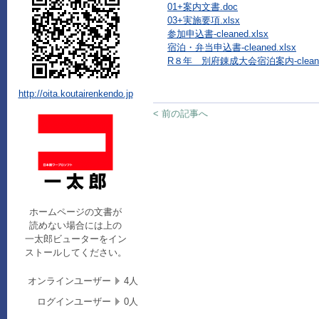
01+案内文書.doc
03+実施要項.xlsx
参加申込書-cleaned.xlsx
宿泊・弁当申込書-cleaned.xlsx
R８年 別府錬成大会宿泊案内-cleaned
http://oita.koutairenkendo.jp
< 前の記事へ
ホームページの文書が
読めない場合には上の
一太郎ビューターをイン
ストールしてください。
オンラインユーザー
4人
ログインユーザー
0人