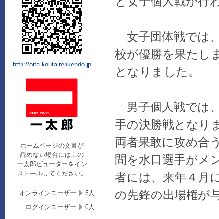
と女子個人戦が行
女子団体戦では、
校が優勝を果たし
http://oita.koutairenkendo.jp
となりました。
男子個人戦では、
手の決勝戦となり
両者果敢に攻め合
ホームページの文書が
読めない場合には上の
間を水口選手がメ
一太郎ビューターをイン
ストールしてください。
者には、
来年４月
の先鋒の出
場権が
オンラインユーザー
5人
ログインユーザー
0人