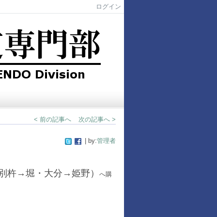
ログイン
< 前の記事へ
次の記事へ >
| by:
管理者
別杵→堀・大分→姫野）
へ購