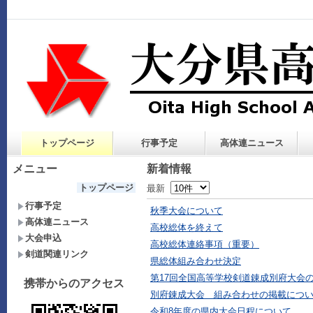
トップページ
行事予定
高体連ニュース
メニュー
新着情報
トップページ
最新
行事予定
秋季大会について
高体連ニュース
高校総体を終えて
大会申込
高校総体連絡事項（重要）
剣道関連リンク
県総体組み合わせ決定
第17回全国高等学校剣道錬成別府大会
携帯からのアクセス
別府錬成大会 組み合わせの掲載につ
令和8年度の県内大会日程について