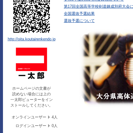
第17回全国高等学校剣道錬成別府大会
全国選抜予選結果
選抜予選について
http://oita.koutairenkendo.jp
ホームページの文書が
読めない場合には上の
一太郎ビューターをイン
ストールしてください。
オンラインユーザー
4人
ログインユーザー
0人